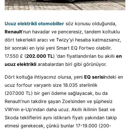
Ucuz elektrikli otomobiller
söz konusu olduğunda,
Renault
‘nun havadar ve penceresiz, tandem koltuklu
dört tekerlekli aracı ve Twizy’yi hesaba katmazsanız,
bir sonraki en iyisi yeni Smart EQ Fortwo olabilir.
17.550 £ (
202.000 TL
) ‘dan fiyatlandırılan bu akıllı
en
ucuz elektrikli
arabalardan biri gibi görünüyor.
Dört koltuğa ihtiyacınız olursa, yeni
EQ serisi
ndeki en
ucuz forfour varyantı size 18.035 sterlinlik
(207.000 TL) bir geri ödeme sağlayacak, bu da
Renault’nun takdire şayan Zoe’sinden ve şüphesiz
VW’nin e-Up’ından daha ucuz. Akıllı ikilinin Seat ve
Skoda tekliflerini aynı istikrarlı fiyatı yakından takip
etmesi gerekecek, çünkü bunlar 17-19.000 (200-