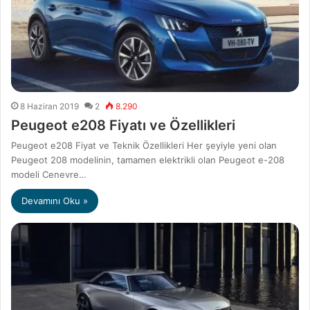
8 Haziran 2019
2
8.290
Peugeot e208 Fiyatı ve Özellikleri
Peugeot e208 Fiyat ve Teknik Özellikleri Her şeyiyle yeni olan
Peugeot 208 modelinin, tamamen elektrikli olan Peugeot e-208
modeli Cenevre…
Devamını Oku »