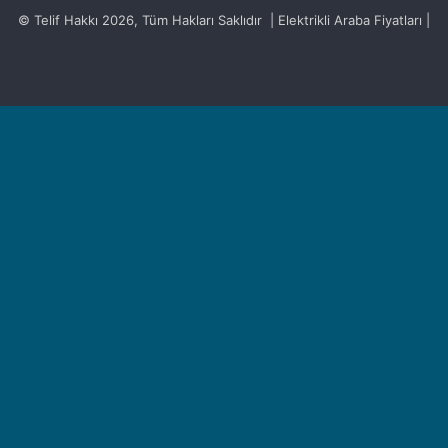
© Telif Hakkı 2026, Tüm Hakları Saklıdır | Elektrikli Araba Fiyatları |