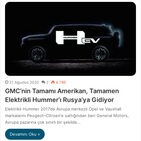
31 Ağustos 2020
2
4.786
GMC’nin Tamamı Amerikan, Tamamen
Elektrikli Hummer’ı Rusya’ya Gidiyor
Elektrikli Hummer 2017’de Avrupa merkezli Opel ve Vauxhall
markalarını Peugeot–Citroen‘e sattığından beri General Motors,
Avrupa pazarına çok sınırlı bir şekilde…
Devamını Oku »