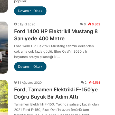
popüler…
Devamını Oku »
5 Eylül 2020
0
6.802
Ford 1400 HP Elektrikli Mustang 8
Saniyede 400 Metre
Ford 1400 HP Elektrikli Mustang tahmin edilenden
çok ama çok fazla güçlü. Blue Oval’in 2020 yılı
boyunca ortaya çıkardığı iki…
Devamını Oku »
31 Ağustos 2020
2
6.561
Ford, Tamamen Elektrikli F-150’ye
Doğru Büyük Bir Adım Attı
Tamamen Elektrikli F-150. Yakında satışa çıkacak olan
2021 Ford F-150, Blue Oval‘in uzun ömürlü tam