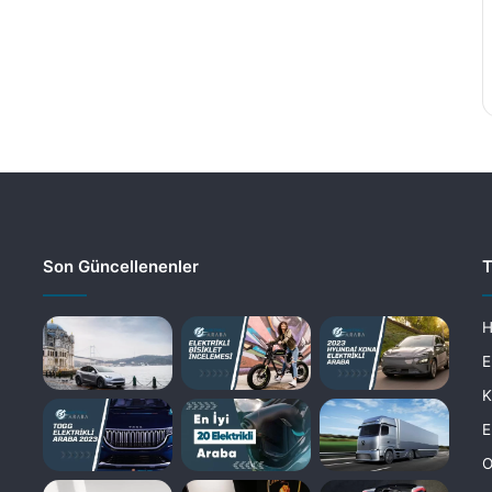
Son Güncellenenler
T
H
E
K
E
O