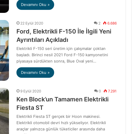
Devamını Oku »
22 Eylül 2020
2
6.686
Ford, Elektrikli F-150 İle İlgili Yeni
Ayrıntıları Açıkladı
Elektrikli F-150 seri üretim için çalışmalar çoktan
başladı. Birinci nesil 2021 Ford F-150 kamyonetini
piyasaya sürdükten sonra, Blue Oval yeni…
Devamını Oku »
9 Eylül 2020
0
7.291
Ken Block’un Tamamen Elektrikli
Fiesta ST
Elektrikli Fiesta ST gerçek bir Hoon makinesi.
Elektrikli otomobil devri hızlı yükseliyor. Elektrikli
araçlar yalnızca günlük tüketiciler arasında daha