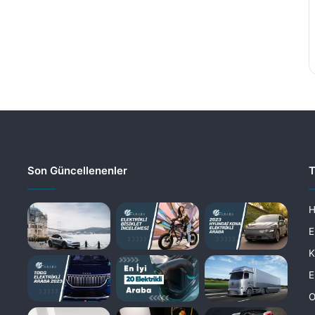
Son Güncellenenler
T
H
E
K
E
O