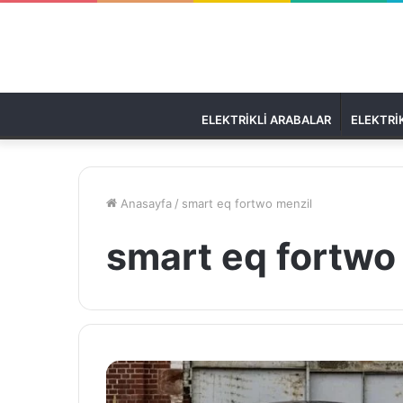
ELEKTRIKLI ARABALAR
ELEKTRIK
Anasayfa
/
smart eq fortwo menzil
smart eq fortwo