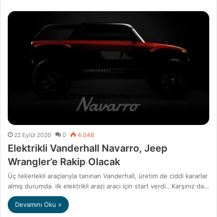
22 Eylül 2020
0
4.048
Elektrikli Vanderhall Navarro, Jeep
Wrangler’e Rakip Olacak
Üç tekerlekli araçlarıyla tanınan Vanderhall, üretim de ciddi kararlar
almış durumda. ilk elektrikli arazi aracı için start verdi.. Karşınız da…
Devamını Oku »