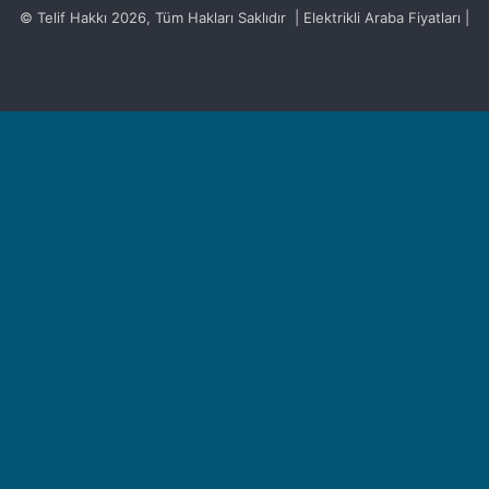
© Telif Hakkı 2026, Tüm Hakları Saklıdır | Elektrikli Araba Fiyatları |