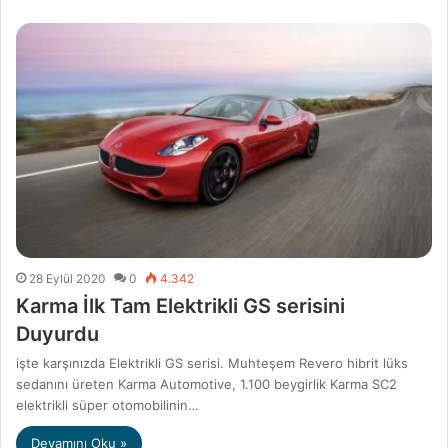
28 Eylül 2020
0
4.342
Karma İlk Tam Elektrikli GS serisini
Duyurdu
işte karşınızda Elektrikli GS serisi. Muhteşem Revero hibrit lüks
sedanını üreten Karma Automotive, 1.100 beygirlik Karma SC2
elektrikli süper otomobilinin…
Devamını Oku »