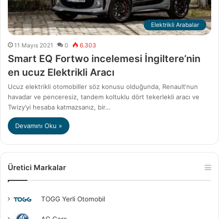
Elektrikli Arabalar
11 Mayıs 2021
0
6.303
Smart EQ Fortwo incelemesi İngiltere’nin
en ucuz Elektrikli Aracı
Ucuz elektrikli otomobiller söz konusu olduğunda, Renault‘nun
havadar ve penceresiz, tandem koltuklu dört tekerlekli aracı ve
Twizy’yi hesaba katmazsanız, bir…
Devamını Oku »
Üretici Markalar
TOGG Yerli Otomobil