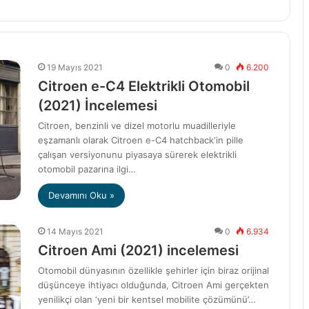
19 Mayıs 2021
0
6.200
Citroen e-C4 Elektrikli Otomobil
(2021) İncelemesi
Citroen, benzinli ve dizel motorlu muadilleriyle
eşzamanlı olarak Citroen e-C4 hatchback‘in pille
çalışan versiyonunu piyasaya sürerek elektrikli
otomobil pazarına ilgi…
Devamını Oku »
14 Mayıs 2021
0
6.934
Citroen Ami (2021) incelemesi
Otomobil dünyasının özellikle şehirler için biraz orijinal
düşünceye ihtiyacı olduğunda, Citroen Ami gerçekten
yenilikçi olan ‘yeni bir kentsel mobilite çözümünü’…