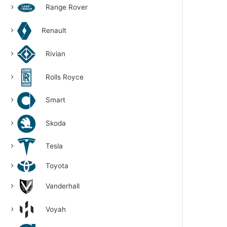
Range Rover
Renault
Rivian
Rolls Royce
Smart
Skoda
Tesla
Toyota
Vanderhall
Voyah