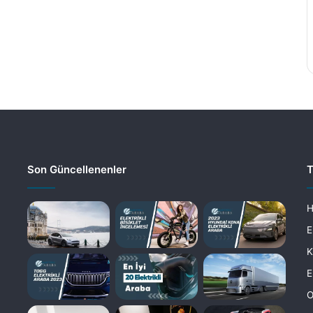
Son Güncellenenler
T
H
E
K
E
O