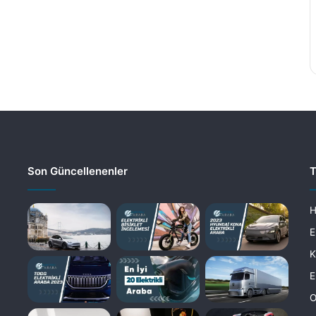
Son Güncellenenler
T
H
E
K
E
O