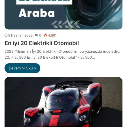
8 Haziran 2022
0
4.861
En iyi 20 Elektrikli Otomobil
2022 Yılının En İyi 20 Elektrikli Otomobilini bu yazımızda inceledik.
20. Fiat 500 En iyi 20 Elektrikli Otomobil “Fiat 500…
Devamını Oku »