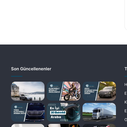
Son Güncellenenler
T
H
E
K
E
O