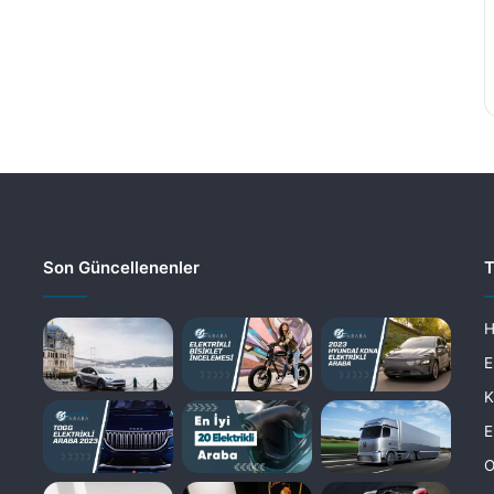
Son Güncellenenler
T
H
E
K
E
O