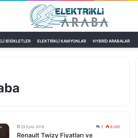
LI BISIKLETLER
ELEKTRIKLI KAMYONLAR
HYBRID ARABALAR
raba
29 Eylül 2018
3
8.065
Renault Twizy Fiyatları ve