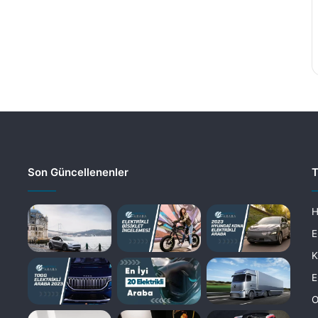
Son Güncellenenler
T
H
E
K
E
O