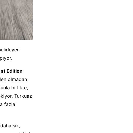
elirleyen
pıyor.
1st Edition
eden olmadan
nla birlikte,
ekiyor. Turkuaz
a fazla
 daha şık,