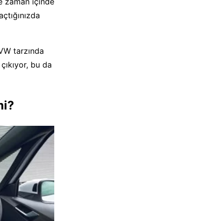
ve zaman içinde
 açtığınızda
k VW tarzında
çıkıyor, bu da
mi?