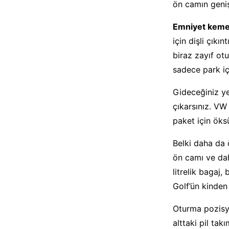
ön camın genişl
Emniyet keme
için dişli çıkı
biraz zayıf ot
sadece park iç
Gideceğiniz ye
çıkarsınız. VW 
paket için öks
Belki daha da 
ön camı ve da
litrelik bagaj
Golf’ün kinden
Oturma pozisyo
alttaki pil ta