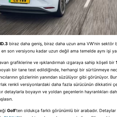
ID.3
biraz daha geniş, biraz daha uzun ama VW’nin sektör b
in en son versiyonu kadar uzun değil ama temelde aynı işi ya
van grafiklerine ve ışıklandırmalı ızgaraya sahip köşeli bir
boyalı bir tane test edildiğinde, herhangi bir sürtünmeye n
nıcılarının gözlerinin yanından süzülüyor gibi görünüyor. Bunu
arlak renkli versiyonlardaki daha fazla sürücünün dikkatini ç
ır detaylarla boyayın ve yoldan geçenlerin hayranlıkları dah
şlasın.
reği
Golf
‘ten oldukça farklı görünümlü bir arabadır. Detaylar