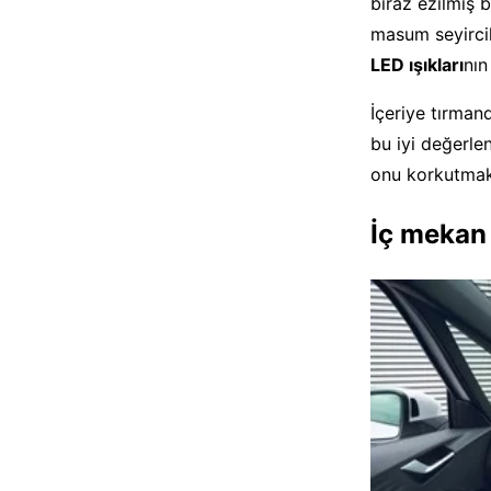
biraz ezilmiş 
masum seyircil
LED ışıkları
nın
İçeriye tırman
bu iyi değerle
onu korkutmakt
İç mekan 