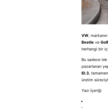
VW
, markanın
Beetle
ve
Gol
herhangi bir 
Bu sadece tek
pazarlanan yep
ID.3
, tamamen 
üretim süreciy
Yazı İçeriği