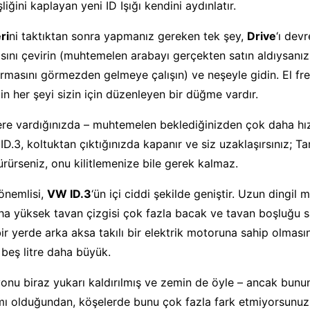
iğini kaplayan yeni ID Işığı kendini aydınlatır.
ri
ni taktıktan sonra yapmanız gereken tek şey,
Drive
‘ı dev
ntısını çevirin (muhtemelen arabayı gerçekten satın aldıysanız
urmasını görmezden gelmeye çalışın) ve neşeyle gidin. El fre
in her şeyi sizin için düzenleyen bir düğme vardır.
re vardığınızda – muhtemelen beklediğinizden çok daha hızl
ID.3, koltuktan çıktığınızda kapanır ve siz uzaklaşırsınız; T
ürürseniz, onu kilitlemenize bile gerek kalmaz.
önemlisi,
VW ID.3
‘ün içi ciddi şekilde geniştir. Uzun dingil 
ha yüksek tavan çizgisi çok fazla bacak ve tavan boşluğu 
, bir yerde arka aksa takılı bir elektrik motoruna sahip olma
 beş litre daha büyük.
nu biraz yukarı kaldırılmış ve zemin de öyle – ancak bunu
kımı olduğundan, köşelerde bunu çok fazla fark etmiyorsunuz,