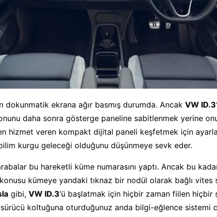
n dokunmatik ekrana ağır basmış durumda. Ancak
VW ID.3
onunu daha sonra gösterge paneline sabitlenmek yerine onun
n hizmet veren kompakt dijital paneli keşfetmek için ayarla
ilim kurgu geleceği olduğunu düşünmeye sevk eder.
arabalar bu hareketli küme numarasını yaptı. Ancak bu kadar
konusu kümeye yandaki tıknaz bir nodül olarak bağlı vites se
sla
gibi,
VW ID.3
‘ü başlatmak için hiçbir zaman fiilen hiçbi
sürücü koltuğuna oturduğunuz anda bilgi-eğlence sistemi ca