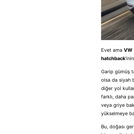
Evet ama
VW 
hatchback
‘in
Garip gümüş ta
olsa da siyah 
diğer yol kulla
farklı, daha p
veya griye bak
yükselmeye ba
Bu, doğası ge