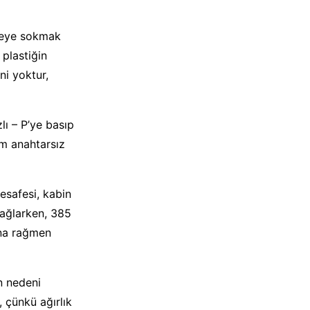
reye sokmak
 plastiğin
ni yoktur,
ı – P’ye basıp
am anahtarsız
mesafesi, kabin
sağlarken, 385
sına rağmen
n nedeni
 çünkü ağırlık