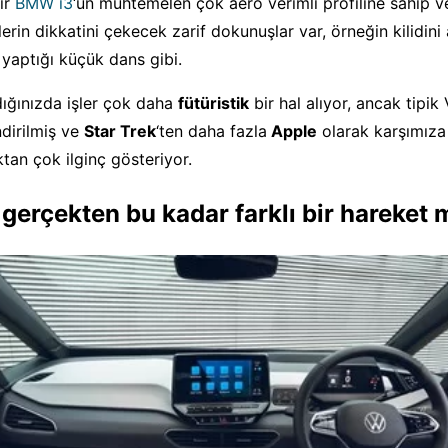
bir
BMW i3
‘ün muhtemelen çok aero verimli profiline sahip 
erin dikkatini çekecek zarif dokunuşlar var, örneğin kilidini
 yaptığı küçük dans gibi.
dığınızda işler çok daha
fütüristik
bir hal alıyor, ancak tipi
ndirilmiş ve
Star Trek
‘ten daha fazla
Apple
olarak karşımıza 
an çok ilginç gösteriyor.
gerçekten bu kadar farklı bir hareket 