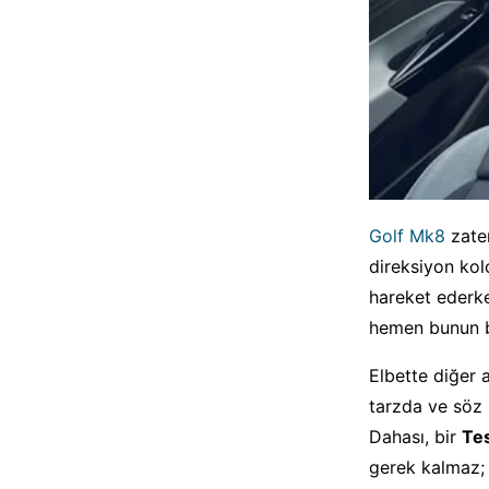
Golf Mk8
zate
direksiyon kol
hareket ederke
hemen bunun b
Elbette diğer 
tarzda ve söz 
Dahası, bir
Te
gerek kalmaz; 