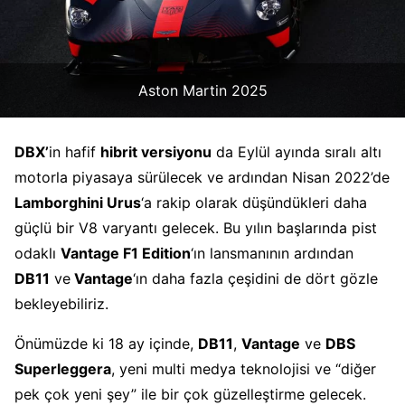
Aston Martin 2025
DBX’
in hafif
hibrit versiyonu
da Eylül ayında sıralı altı
motorla piyasaya sürülecek ve ardından Nisan 2022’de
Lamborghini Urus
‘a rakip olarak düşündükleri daha
güçlü bir V8 varyantı gelecek. Bu yılın başlarında pist
odaklı
Vantage F1 Edition
‘ın lansmanının ardından
DB11
ve
Vantage
‘ın daha fazla çeşidini de dört gözle
bekleyebiliriz.
Önümüzde ki 18 ay içinde,
DB11
,
Vantage
ve
DBS
Superleggera
, yeni multi medya teknolojisi ve “diğer
pek çok yeni şey” ile bir çok güzelleştirme gelecek.