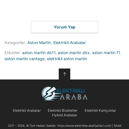
Yorum Yap
Kategoriler:
Aston Martin
,
Elektrikli Arabalar
Etiketler:
aston martin db11
,
aston martin dbx
,
aston martin f1
,
aston martin vantage
,
elektrikli aston martin
↑
Elektrikli Arabalar
Elektrikli Bisikletler
Elektrikli Kamyonlar
Hybrid Arabalar
2017 - 2026, © Tüm Hakları Saklıdır. https://www.elektrikliarabafiyatlari.com/ | Mobil